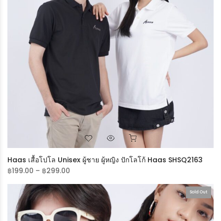
LOGIN
Username Or Email Address
*
Haas เสื้อโปโล Unisex ผู้ชาย ผู้หญิง ปักโลโก้ Haas SHSQ2163
฿
199.00
–
฿
299.00
Sold Out
Password
*