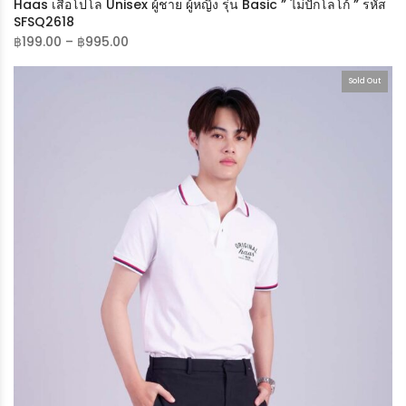
Haas เสื้อโปโล Unisex ผู้ชาย ผู้หญิง รุ่น Basic ” ไม่ปักโลโก้ ” รหัส
SFSQ2618
฿
199.00
–
฿
995.00
Sold Out