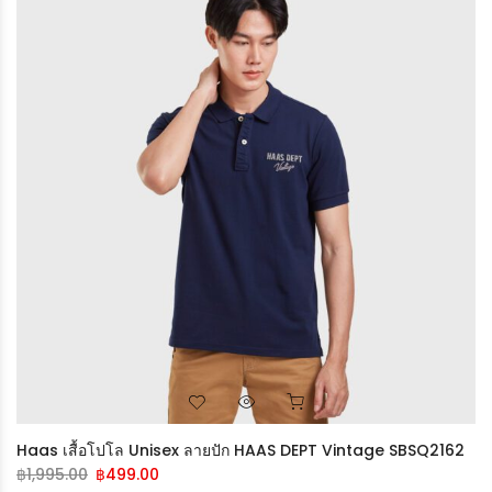
Haas เสื้อโปโล Unisex ลายปัก HAAS DEPT Vintage SBSQ2162
฿
1,995.00
฿
499.00