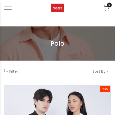
0
Polo
Filter
Sort By
-88%