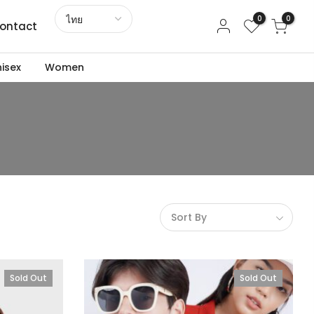
0
0
ontact
isex
Women
Sort By
Sold Out
Sold Out