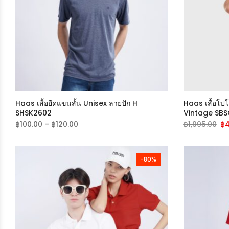
Us
Haas เสื้อยืดแขนสั้น Unisex ลายปัก H
Haas เสื้อโป
Pa
SHSK2602
Vintage SBS
฿
100.00
–
฿
120.00
฿
1,995.00
฿
4
-80%
Lo
Ne