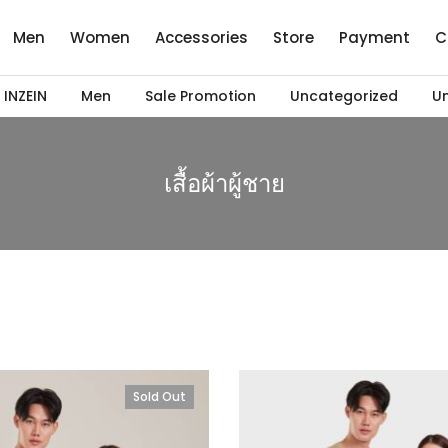
Men
Women
Accessories
Store
Payment
C
INZEIN
Men
Sale Promotion
Uncategorized
Un
เสื้อผ้าผู้ชาย
Sold Out