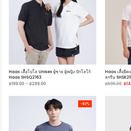
Haas เสื้อโปโล Unisex ผู้ชาย ผู้หญิง ปักโลโก้
Haas เสื้อยืดแ
Haas SHSQ2163
สกรีน SHSK2
฿
199.00
–
฿
299.00
฿
595.00
฿
14
-83%