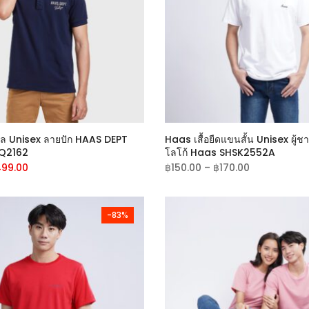
LOGIN
ername Or Email Address
*
โล Unisex ลายปัก HAAS DEPT
Haas เสื้อยืดแขนสั้น Unisex ผู้ชาย
ssword
*
Q2162
โลโก้ Haas SHSK2552A
99.00
฿
150.00
–
฿
170.00
Remember Me
-83%
LOG IN
st Password?
Recover Password
w Customer?
Create Your Account