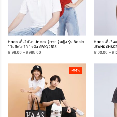
Haas เสื้อโปโล Unisex ผู้ชาย ผู้หญิง รุ่น Basic
Haas เสื้อยื
” ไม่ปักโลโก้ ” รหัส SFSQ2618
JEANS SHSK
฿
199.00
–
฿
995.00
฿
100.00
–
฿
1
-84%