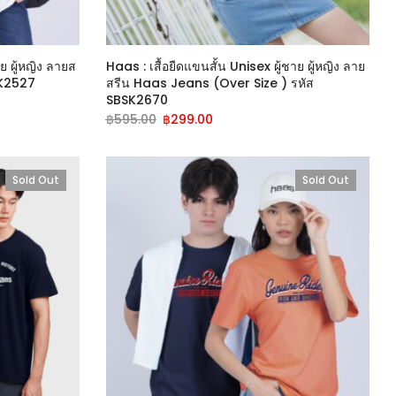
ย ผู้หญิง ลายส
Haas : เสื้อยืดแขนสั้น Unisex ผู้ชาย ผู้หญิง ลาย
SK2527
สรีน Haas Jeans (Over Size ) รหัส
SBSK2670
฿
595.00
฿
299.00
Sold Out
Sold Out