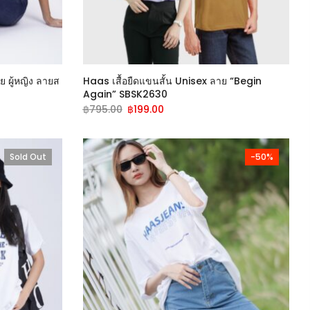
ย ผู้หญิง ลายส
Haas เสื้อยืดแขนสั้น Unisex ลาย “Begin
Again” SBSK2630
฿
795.00
฿
199.00
Sold Out
-50%