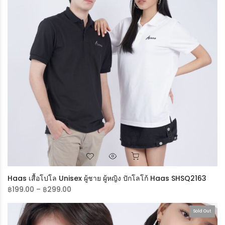
LOGIN
Username Or Email Address
*
Haas เสื้อโปโล Unisex ผู้ชาย ผู้หญิง ปักโลโก้ Haas SHSQ2163
฿
199.00
–
฿
299.00
Password
*
Sold Out