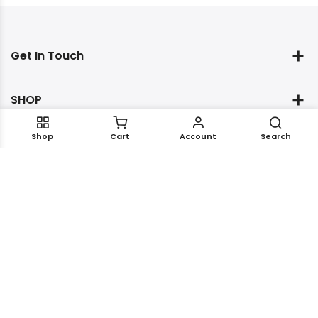
Get In Touch
SHOP
Shop
Cart
Account
Search
HELP&SUPPORT
My Account
Copyright © 2023
Haasstyle
All Rights Reserved.
Powered By
S - DESIGN TRADING CO., LTD.