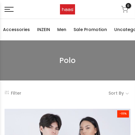
0
Accessories
INZEIN
Men
Sale Promotion
Uncatego
Polo
Filter
Sort By
-88%