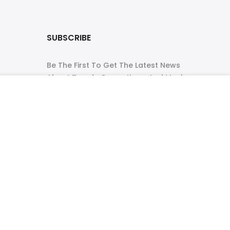
T
SUBSCRIBE
Be The First To Get The Latest News
About Trends, Promotions, And Much
More!
95.00
ADD TO CART