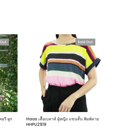
 Out
Sold Out
อวี ผูก
Haas เสื้อเบลาส์ ผู้หญิง แขนสั้น พิมพ์ลาย
Haas เสื้
HHPU2919
มี3ลาย 