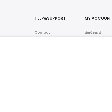
HELP&SUPPORT
MY ACCOUN
Contact
บัญชีของฉัน
สั่งซื้อและชำระเงิน
Privacy Policy
฿
1,295.00
฿
4
2874
แจ้งชำระเงิน
Sales Agents
Orders Tracking