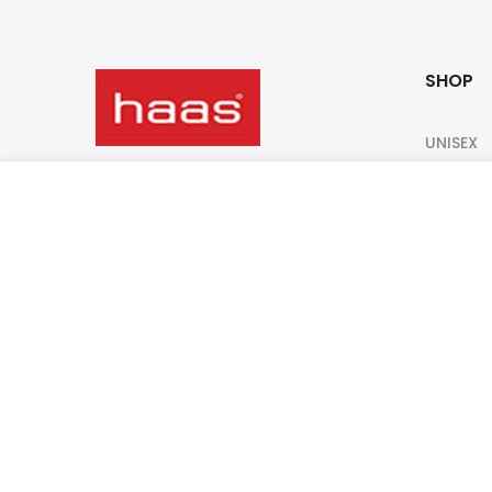
SHOP
UNISEX
MEN
1388/8 ซอย พหลโยธิน32
Haas กางเกงขาสั้น ผู้หญิง ลายตาราง HNYT
แขวง จันทรเกษม เขต จตุจักร
WOMEN
กรุงเทพมหานคร 10900
Mkt.zeinhaas@gmail.com
+662 9306342-6