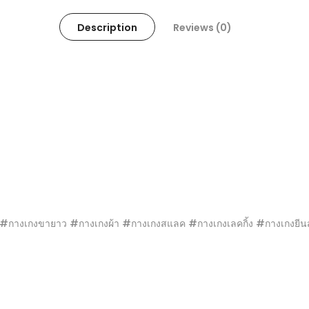
Description
Reviews (0)
LOGIN
ername Or Email Address
*
ssword
*
Remember Me
างเกงขายาว #กางเกงผ้า #กางเกงสแลค #กางเกงเลคกิ้ง #กางเกงยีนส์
LOG IN
st Password?
Recover Password
w Customer?
Create Your Account