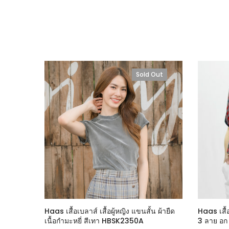
Out
Sold Out
นระบาย
Haas เสื้อเบลาส์ เสื้อผู้หญิง แขนสั้น ผ้ายืด
Haas เสื้อ
เนื้อกำมะหยี่ สีเทา HBSK2350A
3 ลาย อก